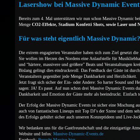
Lasershow bei Massive Dynamic Even
Bereits zum 4. Mal unterstützen wir nun schon Massive Dynamic bei 
Menge
CO2-Effekte, Stadium Konfetti Shots, sowie Laser und 
Für was steht eigentlich Massive Dynamic
Die extrem engagierten Veranstalter haben sich zum Ziel gesetzt d
Sie wollen im Herzen des Nordens eine Anlaufstelle für Musikliebh
und “härtere, massivere und größere” Beats und Veranstaltungen kre
Bislang gelingt dies eindrucksvoll. Das Feedback der Gäste ist durc
Veranstaltern gegenüber jede Menge Dankbarkeit und Herzlichkeit.
Jetzt fragt sich sicher der Ein- oder Andere: So harter Sound und 
sagen: JA! Es passt. Auf nun schon drei Massive Dynamic Events dur
Dankbarkeit und Emotion der Gäste mehr als beeindruckt. Einfach to
Der Erfolg der Massive Dynamic Events ist sicher eine Mischung aus 
auch von fantastischen Lineups mit Top DJ’s der Szene und dem se
des Erfolgs gebührt sicher auch unseren Konzeptideen und Live-Joc
Wir bedanken uns für die Gastfreundschaft und die einzigartige Atm
Website und Infos:
Massive-Dynamic-Events.de
Facebook:
Besucht Massive hier