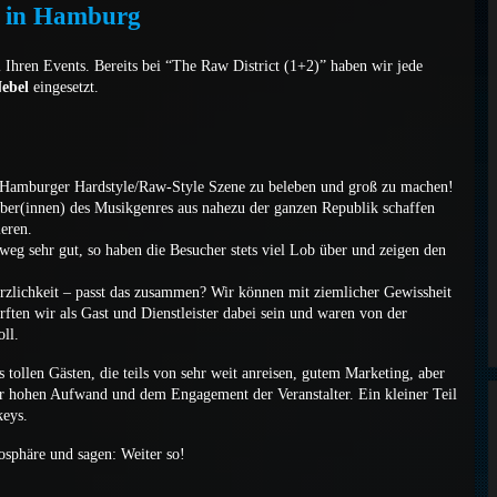
t in Hamburg
Ihren Events. Bereits bei “The Raw District (1+2)” haben wir jede
Nebel
eingesetzt.
?
ie Hamburger Hardstyle/Raw-Style Szene zu beleben und groß zu machen!
aber(innen) des Musikgenres aus nahezu der ganzen Republik schaffen
ieren.
hweg sehr gut, so haben die Besucher stets viel Lob über und zeigen den
Herzlichkeit – passt das zusammen? Wir können mit ziemlicher Gewissheit
ften wir als Gast und Dienstleister dabei sein und waren von der
ll.
tollen Gästen, die teils von sehr weit anreisen, gutem Marketing, aber
hr hohen Aufwand und dem Engagement der Veranstalter. Ein kleiner Teil
keys.
osphäre und sagen: Weiter so!