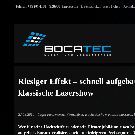
Telefon +49 (0) 4181 - 928930
Impressum
-
Datenschutz/Privacy Policy
-
Kontakt
Riesiger Effekt – schnell aufgeba
klassische Lasershow
22.08.2015
Tags:
Firmenevent
,
Firmenfeier
,
Hochzeitsshow
,
Klassische Show
,
Wer für seine Hochzeitsfeier oder sein Firmenjubiläum einen b
ausgeben. Bocatec realisiert auch im niedrigeren Preissegment f