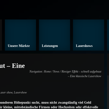
Unsere Märkte
Leistungen
Lasershows
ut – Eine
Navigation:
Home
/
News
/ Riesiger Effekt – schnell aufgebaut
– Eine klassische Lasershow
Laser show
,
Lasershow
esonderen Höhepunkt sucht, muss nicht zwangsläufig viel Geld
ür kleine, mittelständische Firmen oder Hochzeiten sehr effektvolle