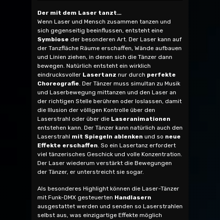
Der mit dem Laser tanzt…
Wenn Laser und Mensch zusammen tanzen und
sich gegenseitig beeinflussen, entsteht eine
Symbiose
der besonderen Art. Der Laser kann auf
der Tanzfläche Räume erschaffen, Wände aufbauen
und Linien ziehen, in denen sich die Tänzer dann
bewegen. Natürlich entsteht ein wirklich
eindrucksvoller
Lasertanz
nur durch
perfekte
Choreografie
. Der Tänzer muss simultan zu Musik
und Laserbewegung mittanzen und den Laser an
der richtigen Stelle berühren oder loslassen, damit
die Illusion der völligen Kontrolle über den
Laserstrahl oder über die
Laseranimationen
entstehen kann. Der Tänzer kann natürlich auch den
Laserstrahl
mit Spiegeln ablenken
und so
neue
Effekte erschaffen
. So ein Lasertanz erfordert
viel tänzerisches Geschick und volle Konzentration.
Der Laser wiederum verstärkt die Bewegungen
der Tänzer, er unterstreicht sie sogar.
Als besonderes Highlight können die Laser-Tänzer
mit Funk-DMX gesteuerten
Handlasern
ausgestattet werden und senden so Laserstrahlen
selbst aus, was einzigartige Effekte möglich