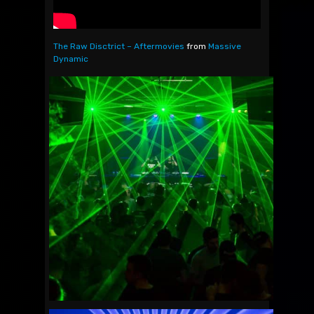
The Raw Disctrict – Aftermovies
from
Massive
Dynamic