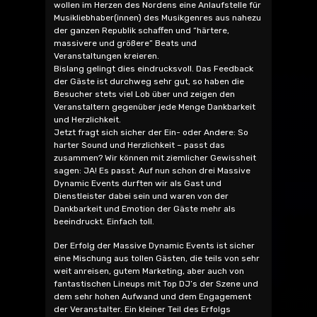
wollen im Herzen des Nordens eine Anlaufstelle für
Musikliebhaber(innen) des Musikgenres aus nahezu
der ganzen Republik schaffen und “härtere,
massivere und größere” Beats und
Veranstaltungen kreieren.
Bislang gelingt dies eindrucksvoll. Das Feedback
der Gäste ist durchweg sehr gut, so haben die
Besucher stets viel Lob über und zeigen den
Veranstaltern gegenüber jede Menge Dankbarkeit
und Herzlichkeit.
Jetzt fragt sich sicher der Ein- oder Andere: So
harter Sound und Herzlichkeit – passt das
zusammen? Wir können mit ziemlicher Gewissheit
sagen: JA! Es passt. Auf nun schon drei Massive
Dynamic Events durften wir als Gast und
Dienstleister dabei sein und waren von der
Dankbarkeit und Emotion der Gäste mehr als
beeindruckt. Einfach toll.
Der Erfolg der Massive Dynamic Events ist sicher
eine Mischung aus tollen Gästen, die teils von sehr
weit anreisen, gutem Marketing, aber auch von
fantastischen Lineups mit Top DJ’s der Szene und
dem sehr hohen Aufwand und dem Engagement
der Veranstalter. Ein kleiner Teil des Erfolgs