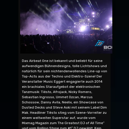
Das Airbeat One ist bekannt und beliebt für seine
aufwendigen Bühnendesigns, tolle Lichtshows und
natürlich für sein nichtendenwollendes Line-up von
Top-Acts aus der Techno und Elektro-Szene! Der
Veranstalter Music Eggert engagierte auch 2014
ein brachiales Staraufgebot der elektronischen
Tanzmusik: Tiësto, Afrojack, Nicky Romero,
Sebastian Ingrosso, Ummet Ozcan, Marcus
Schossow, Danny Avila, Neelix, ein Showcase von
Dusted Decks und Steve Aoki mit seinem Label Dim
Mak. Headliner Tiësto stieg vom Szene-Vorreiter zu
einem weltweiten Superstar auf, wurde vom
Mixmag Magazin zum The Greatest DJ of All Time”
und vom Rolling Stone zum #1″ DJ gewählt. Kein