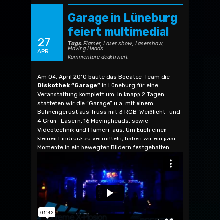
Garage in Lüneburg
feiert multimedial
27
Tags:
Flamer
,
Laser show
,
Lasershow
,
Moving Heads
APR.
für
Kommentare deaktiviert
Garage
in
Lüneburg
Am 04. April 2010 baute das Bocatec-Team die
feiert
multimedial
Diskothek “Garage”
in Lüneburg für eine
Veranstaltung komplett um. In knapp 2 Tagen
statteten wir die “Garage” u.a. mit einem
Bühnengerüst aus Truss mit 3 RGB-Weißlicht- und
4 Grün- Lasern, 16 Movingheads, sowie
Videotechnik und Flamern aus. Um Euch einen
kleinen Eindruck zu vermitteln, haben wir ein paar
Momente in ein bewegten Bildern festgehalten:
Garage in Lüneburg feiert multimedial
from
Bocatec
on
Vimeo
.