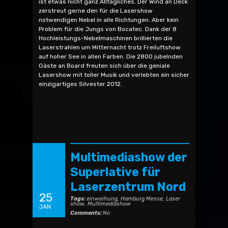
ist etwas nicht ganz Alltägliches. Der Wind an Deck
zerstreut gerne den für die Lasershow
notwendigen Nebel in alle Richtungen. Aber kein
Problem für die Jungs von Bocatec. Dank der 8
Hochleistungs-Nebelmaschinen brillierten die
Laserstrahlen um Mitternacht trotz Freiluftshow
auf hoher See in allen Farben. Die 2800 jubelnden
Gäste an Board freuten sich über die geniale
Lasershow mit toller Musik und verlebten ein sicher
einzigartiges Silvester 2012.
Multimediashow der
Superlative für
Laserzentrum Nord
25
Tags:
einweihung
,
Hamburg Messe
,
Laser
show
,
Multimediashow
JAN.
Comments:
No