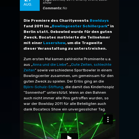
show
AUG.
Comments:
No
Die Premiere des Charityevents
Bowldays
fand 2011 im „
Bowlingcenter Schillerpark
“ in
Berlin statt. Gebowled wurde für den guten
Zweck. Bocatec motivierte die Teilnehmer
mit einer
Lasershow
, um die Tragweite
dieser Veranstaltung zu unterstreichen.
Zum ersten Mal kamen zahlreiche Prominente u.a.
aus „
Anna und die Liebe
“, „
Gute Zeiten, schlechte
Zeiten
“ sowie verschiedene Sportbowler in einem
Bowlingcenter zusammen, um gemeinsam für den
guten Zweck zu spielen. Der Erlös ging an die
Björn-Schulz-Stiftung
, die damit das Kinderhospiz
“Sonnenhof” unterstützt. Wenn an den Bahnen
auch nicht immer alle Pins getroffen wurden, so
war der Bowlday 2011 für alle Beteiligten auch
dank Bocatecs Show ein unvergesslicher Tag.