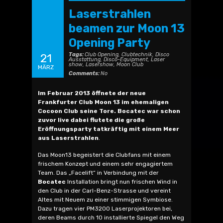
Laserstrahlen
beamen zur Moon 13
Opening Party
Tags:
Club Opening
,
Clubtechnik
,
Disco
21
Ausstattung
,
Disco-Equipment
,
Laser
show
,
Lasershow
,
Moon Club
MÄRZ
Comments:
No
Im Februar 2013 öffnete der neue
Frankfurter Club Moon 13 im ehemaligen
Cocoon Club seine Tore. Bocatec war schon
zuvor live dabei flutete die große
Eröffnungsparty tatkräftig mit einem Meer
aus Laserstrahlen
.
Das Moon13 begeistert die Clubfans mit einem
frischem Konzept und einem sehr engagiertem
Team. Das „Facelift“ in Verbindung mit der
Bocatec
Installation bringt nun frischen Wind in
den Club in der Carl-Benz-Strasse und vereint
Altes mit Neuem zu einer stimmigen Symbiose.
Dazu tragen vier PM3200 Laserprojektoren bei,
deren Beams durch 10 installierte Spiegel den Weg