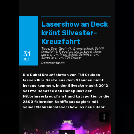
Lasershow an Deck
krönt Silvester-
Kreuzfahrt
Tags:
Eventtechnik
,
Eventtechnik Schiff
,
Kreuzfahrt
,
Kreuzfahrtparty
,
Laser show
,
31
Lasershow
,
Mein Schiff
,
Schiffsshow
,
Silvestershow
,
TUI Cruise
DEZ.
Comments:
No
Die Dubai Kreuzfahrten von TUI Cruises
lassen Ihre Gäste aus dem Staunen nicht
heraus kommen. In der Silvesternacht 2012
setzte Bocatec den Höhepunkt der
Mittelmeerkreuzfahrt und katapultierte die
2800 feiernden Schiffspassagiere mit
seiner Wahnsinnslasershow ins neue Jahr.