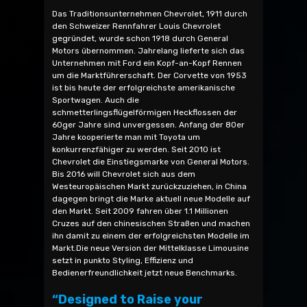
Das Traditionsunternehmen Chevrolet, 1911 durch
den Schweizer Rennfahrer Louis Chevrolet
gegründet, wurde schon 1918 durch General
Motors übernommen. Jahrelang lieferte sich das
Unternehmen mit Ford ein Kopf-an-Kopf Rennen
um die Marktführerschaft. Der Corvette von 1953
ist bis heute der erfolgreichste amerikanische
Sportwagen. Auch die
schmetterlingsflügelförmigen Heckflossen der
60ger Jahre sind unvergessen. Anfang der 80er
Jahre kooperierte man mit Toyota um
konkurrenzfähiger zu werden. Seit 2010 ist
Chevrolet die Einstiegsmarke von General Motors.
Bis 2016 will Chevrolet sich aus dem
Westeuropäischen Markt zurückzuziehen, in China
dagegen bringt die Marke aktuell neue Modelle auf
den Markt. Seit 2009 fahren über 1.1 Millionen
Cruzes auf den chinesischen Straßen und machen
ihn damit zu einem der erfolgreichsten Modelle im
Markt.Die neue Version der Mittelklasse Limousine
setzt in punkto Styling, Effizienz und
Bedienerfreundlichkeit jetzt neue Benchmarks.
“Designed to Raise your