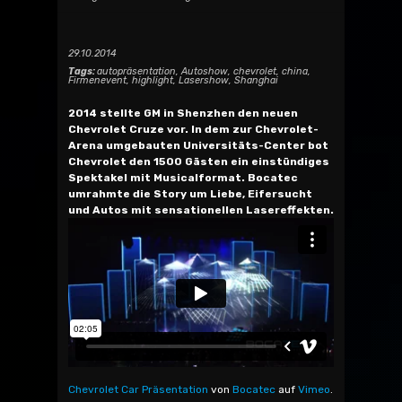
29.10.2014
Tags:
autopräsentation
,
Autoshow
,
chevrolet
,
china
,
Firmenevent
,
highlight
,
Lasershow
,
Shanghai
2014 stellte GM in Shenzhen den neuen
Chevrolet Cruze vor. In dem zur Chevrolet-
Arena umgebauten Universitäts-Center bot
Chevrolet den 1500 Gästen ein einstündiges
Spektakel mit Musicalformat. Bocatec
umrahmte die Story um Liebe, Eifersucht
und Autos mit sensationellen Lasereffekten.
Chevrolet Car Präsentation
von
Bocatec
auf
Vimeo
.