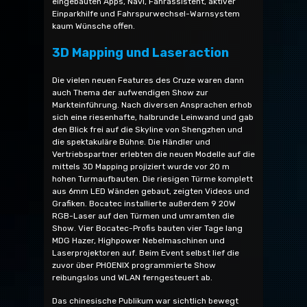
eingebauten Apps, Navi, Fahrassistent, aktiver
Einparkhilfe und Fahrspurwechsel-Warnsystem
kaum Wünsche offen.
3D Mapping und Laseraction
Die vielen neuen Features des Cruze waren dann
auch Thema der aufwendigen Show zur
Markteinführung. Nach diversen Ansprachen erhob
sich eine riesenhafte, halbrunde Leinwand und gab
den Blick frei auf die Skyline von Shengzhen und
die spektakuläre Bühne. Die Händler und
Vertriebspartner erlebten die neuen Modelle auf die
mittels 3D Mapping projiziert wurde vor 20 m
hohen Turmaufbauten. Die riesigen Türme komplett
aus 6mm LED Wänden gebaut, zeigten Videos und
Grafiken. Bocatec installierte außerdem 9 20W
RGB-Laser auf den Türmen und umramten die
Show. Vier Bocatec-Profis bauten vier Tage lang
MDG Hazer, Highpower Nebelmaschinen und
Laserprojektoren auf. Beim Event selbst lief die
zuvor über PHOENIX programmierte Show
reibungslos und WLAN ferngesteuert ab.
Das chinesische Publikum war sichtlich bewegt