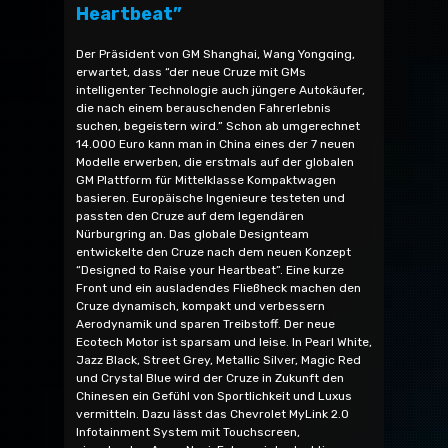
Heartbeat”
Der Präsident von GM Shanghai, Wang Yongqing,
erwartet, dass “der neue Cruze mit GMs
intelligenter Technologie auch jüngere Autokäufer,
die nach einem berauschenden Fahrerlebnis
suchen, begeistern wird.” Schon ab umgerechnet
14.000 Euro kann man in China eines der 7 neuen
Modelle erwerben, die erstmals auf der globalen
GM Plattform für Mittelklasse Kompaktwagen
basieren. Europäische Ingenieure testeten und
passten den Cruze auf dem legendären
Nürburgring an. Das globale Designteam
entwickelte den Cruze nach dem neuen Konzept
“Designed to Raise your Heartbeat”. Eine kurze
Front und ein ausladendes Fließheck machen den
Cruze dynamisch, kompakt und verbessern
Aerodynamik und sparen Treibstoff. Der neue
Ecotech Motor ist sparsam und leise. In Pearl White,
Jazz Black, Street Grey, Metallic Silver, Magic Red
und Crystal Blue wird der Cruze in Zukunft den
Chinesen ein Gefühl von Sportlichkeit und Luxus
vermitteln. Dazu lässt das Chevrolet MyLink 2.0
Infotainment System mit Touchscreen,