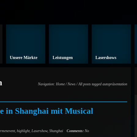
Unsere Märkte
Leistungen
Lasershows
n
Navigation:
Home
/
News
/ All posts tagged autopräsentation
e in Shanghai mit Musical
irmenevent
,
highlight
,
Lasershow
,
Shanghai
Comments:
No