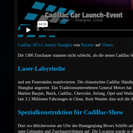
Cadillac ATS-L launch Shanghai
von
Bocatec
auf
Vimeo
.
Die 1300 Zuschauer staunten nicht schlecht, als die neuen Cadillac
Laser-Labyrinthe
und um Feuersäulen manövrierten. Die chinesischen Cadillac Händler
Shanghai angereist. Das Traditionsunternehmen General Motors hat h
Marken Baojun, Buick, Cadillac, Chevrolet, Jiefang, Opel und Wulin
fast 3.2 Millionen Fahrzeuges in China. Kein Wunder dass sich die A
Spezialkonstruktion für Cadillac-Show
Dort wo üblicherweise am Ufer des Huangpujiang Rivers Schiffe anle
samt Gebäuden und Zuschauertribünen auf. Die Location wurde so ko