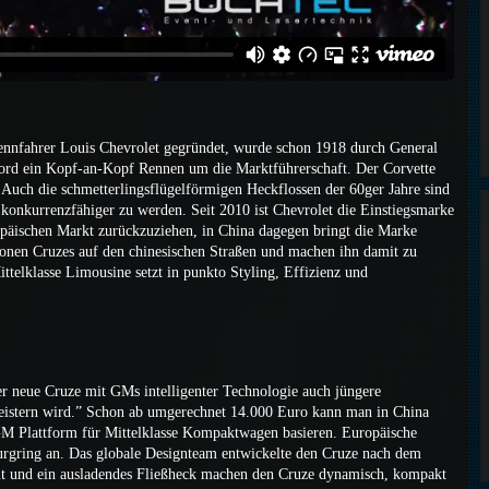
ennfahrer Louis Chevrolet gegründet, wurde schon 1918 durch General
ord ein Kopf-an-Kopf Rennen um die Marktführerschaft. Der Corvette
. Auch die schmetterlingsflügelförmigen Heckflossen der 60ger Jahre sind
konkurrenzfähiger zu werden. Seit 2010 ist Chevrolet die Einstiegsmarke
päischen Markt zurückzuziehen, in China dagegen bringt die Marke
ionen Cruzes auf den chinesischen Straßen und machen ihn damit zu
ttelklasse Limousine setzt in punkto Styling, Effizienz und
r neue Cruze mit GMs intelligenter Technologie auch jüngere
geistern wird.” Schon ab umgerechnet 14.000 Euro kann man in China
 GM Plattform für Mittelklasse Kompaktwagen basieren. Europäische
urgring an. Das globale Designteam entwickelte den Cruze nach dem
nt und ein ausladendes Fließheck machen den Cruze dynamisch, kompakt