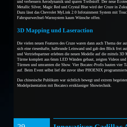
und verbessern Aerodynamik und sparen Treibstoff. Der neue Ecotech
Metallic Silver, Magic Red und Crystal Blue wird der Cruze in Zuku
Dazu lässt das Chevrolet MyLink 2.0 Infotainment System mit Touchs
Fahrspurwechsel-Warnsystem kaum Wünsche offen.
3D Mapping und Laseraction
Die vielen neuen Features des Cruze waren dann auch Thema der a
sich eine riesenhafte, halbrunde Leinwand und gab den Blick frei a
und Vertriebspartner erlebten die neuen Modelle auf die mittels 3
Türme komplett aus 6mm LED Wänden gebaut, zeigten Videos und G
Türmen und umramten die Show. Vier Bocatec-Profis bauten vier 
auf. Beim Event selbst lief die zuvor über PHOENIX programmiert
Das chinesische Publikum war sichtlich bewegt und extrem begeister
Modelpräsentation mit Bocatecs erstklassiger Showtechnik.
29