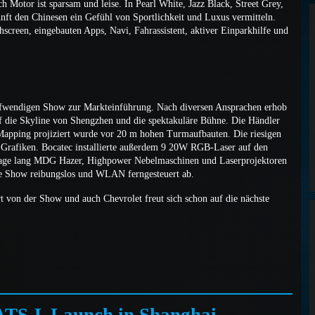
 Motor ist sparsam und leise. In Pearl White, Jazz Black, Street Grey,
nft den Chinesen ein Gefühl von Sportlichkeit und Luxus vermitteln.
creen, eingebauten Apps, Navi, Fahrassistent, aktiver Einparkhilfe und
ufwendigen Show zur Markteinführung. Nach diversen Ansprachen erhob
uf die Skyline von Shengzhen und die spektakuläre Bühne. Die Händler
D Mapping projiziert wurde vor 20 m hohen Turmaufbauten. Die riesigen
rafiken. Bocatec installierte außerdem 9 20W RGB-Laser auf den
Tage lang MDG Hazer, Highpower Nebelmaschinen und Laserprojektoren
e Show reibungslos und WLAN ferngesteuert ab.
t von der Show und auch Chevrolet freut sich schon auf die nächste