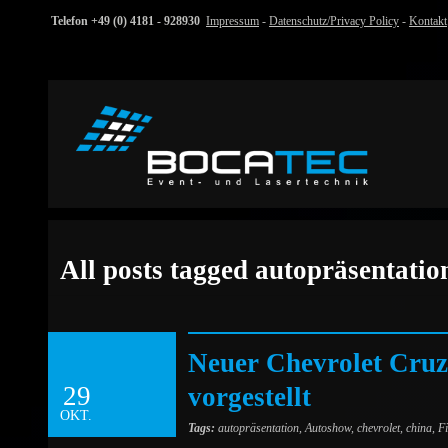
Telefon +49 (0) 4181 - 928930
Impressum
-
Datenschutz/Privacy Policy
-
Kontakt
All posts tagged autopräsentatio
Neuer Chevrolet Cruz
29
vorgestellt
OKT.
Tags:
autopräsentation
,
Autoshow
,
chevrolet
,
china
,
F