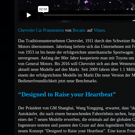
Chevrolet Car Präsentation
von
Bocatec
auf
Vimeo
.
Das Traditionsunternehmen Chevrolet, 1911 durch den Schweizer R
Motors übernommen. Jahrelang lieferte sich das Unternehmen mit F
von 1953 ist bis heute der erfolgreichste amerikanische Sportwagen
unvergessen. Anfang der 80er Jahre kooperierte man mit Toyota um 
von General Motors. Bis 2016 will Chevrolet sich aus dem Westeuro
aktuell neue Modelle auf den Markt. Seit 2009 fahren über 1.1 Mill
einem der erfolgreichsten Modelle im Markt.Die neue Version der Mi
Bedienerfreundlichkeit jetzt neue Benchmarks.
“Designed to Raise your Heartbeat”
Der Präsident von GM Shanghai, Wang Yongqing, erwartet, dass “de
Autokäufer, die nach einem berauschenden Fahrerlebnis suchen, be
eines der 7 neuen Modelle erwerben, die erstmals auf der globalen
Ingenieure testeten und passten den Cruze auf dem legendären Nürb
neuen Konzept “Designed to Raise your Heartbeat”. Eine kurze Fro