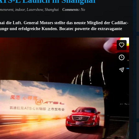
 ATS-L Launch in Shanghai
rmenevent
,
indoor
,
Lasershow
,
Shanghai
Comments:
No
die Luft. General Motors stellte das neuste Mitglied der Cadillac-
junge und erfolgreiche Kunden. Bocatec powerte die extravagante