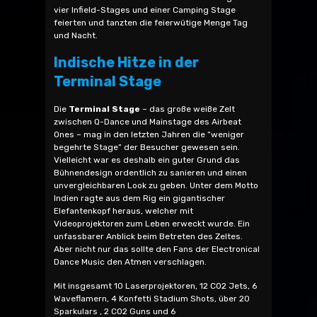
vier Infield-Stages und einer Camping Stage
feierten und tanzten die feierwütige Menge Tag
und Nacht.
Indische Hitze in der
Terminal Stage
Die
Terminal Stage
– das große weiße Zelt
zwischen Q-Dance und Mainstage des Airbeat
Ones – mag in den letzten Jahren die “weniger
begehrte Stage” der Besucher gewesen sein.
Vielleicht war es deshalb ein guter Grund das
Bühnendesign ordentlich zu sanieren und einen
unvergleichbaren Look zu geben. Unter dem Motto
Indien ragte aus dem Rig ein gigantischer
Elefantenkopf heraus, welcher mit
Videoprojektoren zum Leben erweckt wurde. Ein
unfassbarer Anblick beim Betreten des Zeltes.
Aber nicht nur das sollte den Fans der Electronical
Dance Music den Atmen verschlagen.
Mit insgesamt 10 Laserprojektoren, 12 CO2 Jets, 6
Waveflamern, 4 Konfetti Stadium Shots, über 20
Sparkulars , 2 CO2 Guns und 6