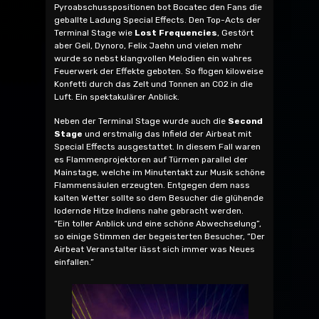
Pyroabschusspositionen bot Bocatec den Fans die
geballte Ladung Special Effects. Den Top-Acts der
Terminal Stage wie
Lost Frequencies
, Gestört
aber Geil, Dynoro, Felix Jaehn und vielen mehr
wurde so nebst klangvollen Melodien ein wahres
Feuerwerk der Effekte geboten. So flogen kiloweise
Konfetti durch das Zelt und Tonnen an CO2 in die
Luft. Ein spektakulärer Anblick.
Neben der Terminal Stage wurde auch die
Second
Stage
und erstmalig das Infield der Airbeat mit
Special Effects ausgestattet. In diesem Fall waren
es Flammenprojektoren auf Türmen parallel der
Mainstage, welche im Minutentakt zur Musik schöne
Flammensäulen erzeugten. Entgegen dem nass
kalten Wetter sollte so dem Besucher die glühende
lodernde Hitze Indiens nahe gebracht werden.
“Ein toller Anblick und eine schöne Abwechselung”,
so einige Stimmen der begeisterten Besucher, “Der
Airbeat Veranstalter lässt sich immer was Neues
einfallen.”