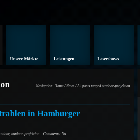
Unsere Märkte
Leistungen
Lasershows
ion
Navigation:
Home
/
News
/ All posts tagged outdoor-projektion
strahlen in Hamburger
utdoor
,
outdoor-projektion
Comments:
No