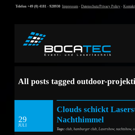
Telefon +49 (0) 4181 - 928930
Impressum
-
Datenschutz/Privacy Policy
-
Kontakt
All posts tagged outdoor-projekt
Clouds schickt Laser
29
Nachthimmel
JULI
Tags:
club
,
hamburger club
,
Lasershow
,
nachtshow
,
o