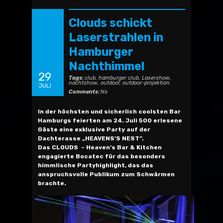
Clouds schickt
Laserstrahlen in
Hamburger
Nachthimmel
29
Tags:
club
,
hamburger club
,
Lasershow
,
nachtshow
,
outdoor
,
outdoor-projektion
JULI
Comments:
No
In der höchsten und sicherlich coolsten Bar
Hamburgs feierten am 24. Juli 500 erlesene
Gäste eine exklusive Party auf der
Dachterasse „HEAVENS’S NEST“.
Das CLOUDS – Heaven’s Bar & Kitchen
engagierte Bocatec für das besonders
himmlische Partyhighlight, das das
anspruchsvolle Publikum zum Schwärmen
brachte.