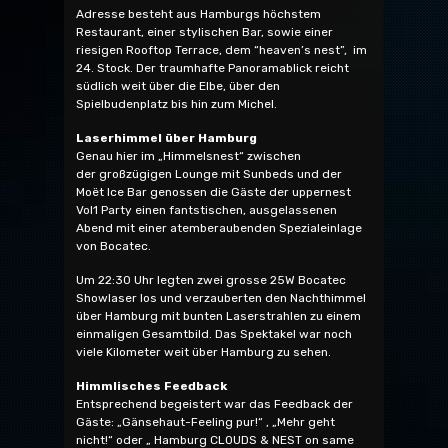
Adresse besteht aus Hamburgs höchstem
Restaurant, einer stylischen Bar, sowie einer
riesigen Rooftop Terrace, dem “heaven’s nest”, im
24. Stock. Der traumhafte Panoramablick reicht
südlich weit über die Elbe, über den
Spielbudenplatz bis hin zum Michel.
Laserhimmel über Hamburg
Genau hier im „Himmelsnest“ zwischen
der großzügigen Lounge mit Sunbeds und der
Moët Ice Bar genossen die Gäste der uppernest
Vol1 Party einen fantstischen, ausgelassenen
Abend mit einer atemberaubenden Spezialeinlage
von Bocatec.
Um 22:30 Uhr legten zwei grosse 25W Bocatec
Showlaser los und verzauberten den Nachthimmel
über Hamburg mit bunten Laserstrahlen zu einem
einmaligen Gesamtbild. Das Spektakel war noch
viele Kilometer weit über Hamburg zu sehen.
Himmlisches Feedback
Entsprechend begeistert war das Feedback der
Gäste: „Gänsehaut-Feeling pur!“ , „Mehr geht
nicht!“ oder „ Hamburg CLOUDS & NEST on same