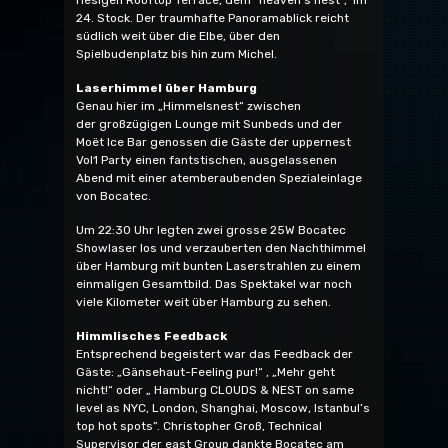
24. Stock. Der traumhafte Panoramablick reicht
südlich weit über die Elbe, über den
Spielbudenplatz bis hin zum Michel.
Laserhimmel über Hamburg
Genau hier im „Himmelsnest“ zwischen
der großzügigen Lounge mit Sunbeds und der
Moët Ice Bar genossen die Gäste der uppernest
Vol1 Party einen fantstischen, ausgelassenen
Abend mit einer atemberaubenden Spezialeinlage
von Bocatec.
Um 22:30 Uhr legten zwei grosse 25W Bocatec
Showlaser los und verzauberten den Nachthimmel
über Hamburg mit bunten Laserstrahlen zu einem
einmaligen Gesamtbild. Das Spektakel war noch
viele Kilometer weit über Hamburg zu sehen.
Himmlisches Feedback
Entsprechend begeistert war das Feedback der
Gäste: „Gänsehaut-Feeling pur!“ , „Mehr geht
nicht!“ oder „ Hamburg CLOUDS & NEST on same
level as NYC, London, Shanghai, Moscow, Istanbul’s
top hot spots”. Christopher Groß, Technical
Supervisor der east Group dankte Bocatec am