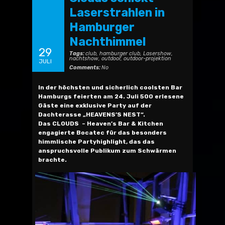
Laserstrahlen in
Hamburger
Nachthimmel
29
Tags:
club
,
hamburger club
,
Lasershow
,
nachtshow
,
outdoor
,
outdoor-projektion
JULI
Comments:
No
In der höchsten und sicherlich coolsten Bar
Hamburgs feierten am 24. Juli 500 erlesene
Gäste eine exklusive Party auf der
Dachterasse „HEAVENS’S NEST“.
Das CLOUDS – Heaven’s Bar & Kitchen
engagierte Bocatec für das besonders
himmlische Partyhighlight, das das
anspruchsvolle Publikum zum Schwärmen
brachte.