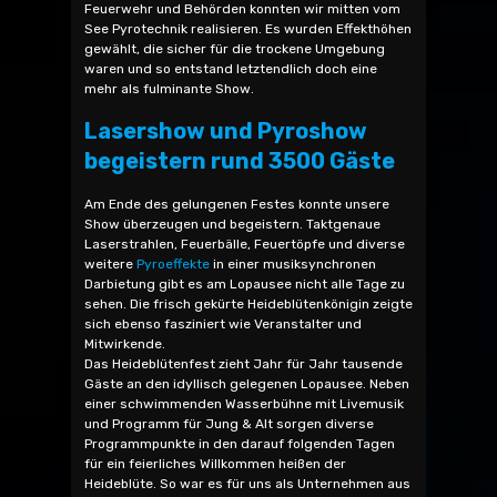
Feuerwehr und Behörden konnten wir mitten vom
See Pyrotechnik realisieren. Es wurden Effekthöhen
gewählt, die sicher für die trockene Umgebung
waren und so entstand letztendlich doch eine
mehr als fulminante Show.
Lasershow und Pyroshow
begeistern rund 3500 Gäste
Am Ende des gelungenen Festes konnte unsere
Show überzeugen und begeistern. Taktgenaue
Laserstrahlen, Feuerbälle, Feuertöpfe und diverse
weitere
Pyroeffekte
in einer musiksynchronen
Darbietung gibt es am Lopausee nicht alle Tage zu
sehen. Die frisch gekürte Heideblütenkönigin zeigte
sich ebenso fasziniert wie Veranstalter und
Mitwirkende.
Das Heideblütenfest zieht Jahr für Jahr tausende
Gäste an den idyllisch gelegenen Lopausee. Neben
einer schwimmenden Wasserbühne mit Livemusik
und Programm für Jung & Alt sorgen diverse
Programmpunkte in den darauf folgenden Tagen
für ein feierliches Willkommen heißen der
Heideblüte. So war es für uns als Unternehmen aus