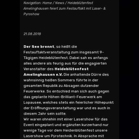
Navigation:
Home
/
News
/ Heideblütenfest
Amelinghausen feiert zum Festauftakt mit Laser- &
Pyroshow
21.08.2018
Der See brennt
, so heißt die
Festauftaktveranstaltung zum insgesamt 9-
Tägigen Heideblütenfest. Dabei sah es anfangs
alles andere als feurig aus für die engagierten
Veranstalter des
Heideblütenfest
Amelinghausen e.V.
Die anhaltende Dürre des
wahnsinnig heißen Sommers führte in der
gesamten Republik zu Absagen dutzender
Feuerwerke. So entschied man sich auch gegen
das geplante Höhen-Brilliant-Feuerwerk am
Lopausee, welches stets ein feierlicher Höhepunkt
der Eröffnungsveranstaltung war und es auch in
diesem Jahr sein sollte.
Wir waren ohnehin mit einer Lasershow für das
Event eingeplant und ergänzten kurzerhand nur
wenige Tage vor dem Heidenblütenfest unsere
Lasershow um Pyrotechnik. In Absprache mit