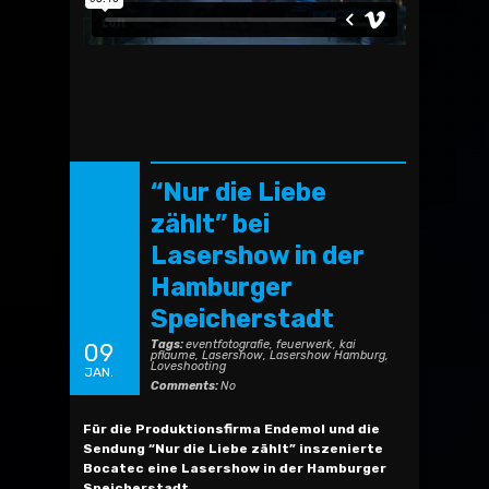
“Nur die Liebe
zählt” bei
Lasershow in der
Hamburger
Speicherstadt
Tags:
eventfotografie
,
feuerwerk
,
kai
09
pflaume
,
Lasershow
,
Lasershow Hamburg
,
Loveshooting
JAN.
Comments:
No
Für die Produktionsfirma Endemol und die
Sendung “Nur die Liebe zählt” inszenierte
Bocatec eine Lasershow in der Hamburger
Speicherstadt.