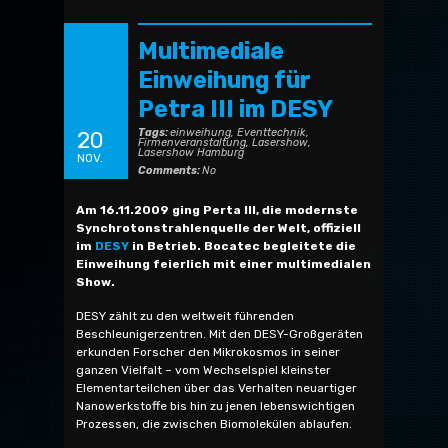
Multimediale
Einweihung für
Petra III im DESY
Tags:
einweihung
,
Eventtechnik
,
20
Firmenveranstaltung
,
Lasershow
,
Lasershow Hamburg
NOV.
Comments:
No
Am 16.11.2009 ging Perta III, die modernste
Synchrotonstrahlenquelle der Welt, offiziell
im
DESY
in Betrieb. Bocatec begleitete die
Einweihung feierlich mit einer multimedialen
Show.
DESY zählt zu den weltweit führenden
Beschleunigerzentren. Mit den DESY-Großgeräten
erkunden Forscher den Mikrokosmos in seiner
ganzen Vielfalt – vom Wechselspiel kleinster
Elementarteilchen über das Verhalten neuartiger
Nanowerkstoffe bis hin zu jenen lebenswichtigen
Prozessen, die zwischen Biomolekülen ablaufen.