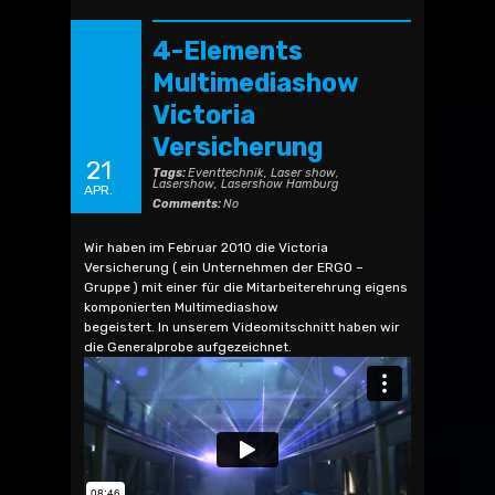
4-Elements
Multimediashow
Victoria
Versicherung
21
Tags:
Eventtechnik
,
Laser show
,
Lasershow
,
Lasershow Hamburg
APR.
Comments:
No
Wir haben im Februar 2010 die Victoria
Versicherung ( ein Unternehmen der ERGO –
Gruppe ) mit einer für die Mitarbeiterehrung eigens
komponierten Multimediashow
begeistert. In unserem Videomitschnitt haben wir
die Generalprobe aufgezeichnet.
4-Elements Multimediashow Victoria Versicherung
from
Bocatec
on
Vimeo
.