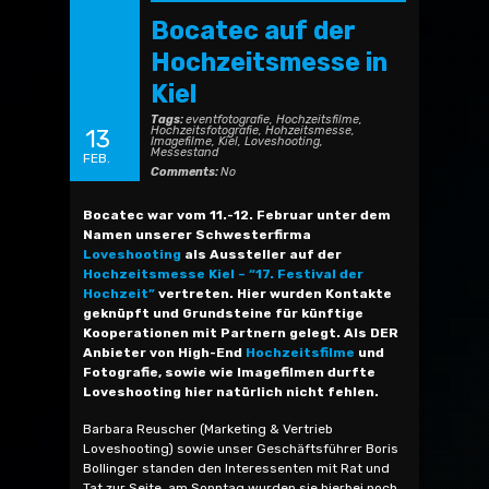
Bocatec auf der
Hochzeitsmesse in
Kiel
Tags:
eventfotografie
,
Hochzeitsfilme
,
Hochzeitsfotografie
,
Hohzeitsmesse
,
13
Imagefilme
,
Kiel
,
Loveshooting
,
Messestand
FEB.
Comments:
No
Bocatec war vom 11.-12. Februar unter dem
Namen unserer Schwesterfirma
Loveshooting
als Aussteller auf der
Hochzeitsmesse Kiel – “17. Festival der
Hochzeit”
vertreten. Hier wurden Kontakte
geknüpft und Grundsteine für künftige
Kooperationen mit Partnern gelegt. Als DER
Anbieter von High-End
Hochzeitsfilme
und
Fotografie, sowie wie Imagefilmen durfte
Loveshooting hier natürlich nicht fehlen.
Barbara Reuscher (Marketing & Vertrieb
Loveshooting) sowie unser Geschäftsführer Boris
Bollinger standen den Interessenten mit Rat und
Tat zur Seite, am Sonntag wurden sie hierbei noch