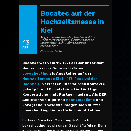
Bocatec auf der
Hochzeitsmesse in
Kiel
Tags:
eventfotografie
,
Hochzeitsfilme
,
Hochzeitsfotografie
,
Hohzeitsmesse
,
13
Imagefilme
,
Kiel
,
Loveshooting
,
Messestand
FEB.
Comments:
No
Bocatec war vom 11.-12. Februar unter dem
Namen unserer Schwesterfirma
Loveshooting
als Aussteller auf der
Hochzeitsmesse Kiel – “17. Festival der
Hochzeit”
vertreten. Hier wurden Kontakte
geknüpft und Grundsteine für künftige
Kooperationen mit Partnern gelegt. Als DER
Anbieter von High-End
Hochzeitsfilme
und
Fotografie, sowie wie Imagefilmen durfte
Loveshooting hier natürlich nicht fehlen.
Barbara Reuscher (Marketing & Vertrieb
Loveshooting) sowie unser Geschäftsführer Boris
Bollinger standen den Interessenten mit Rat und