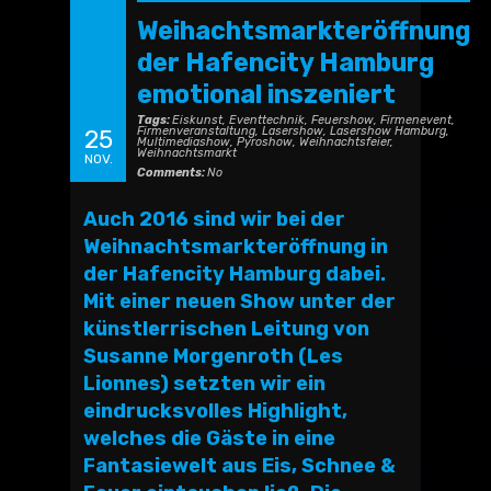
Weihachtsmarkteröffnung
der Hafencity Hamburg
emotional inszeniert
Tags:
Eiskunst
,
Eventtechnik
,
Feuershow
,
Firmenevent
,
Firmenveranstaltung
,
Lasershow
,
Lasershow Hamburg
,
25
Multimediashow
,
Pyroshow
,
Weihnachtsfeier
,
Weihnachtsmarkt
NOV.
Comments:
No
Auch 2016 sind wir bei der
Weihnachtsmarkteröffnung in
der Hafencity Hamburg dabei.
Mit einer neuen Show unter der
künstlerrischen Leitung von
Susanne Morgenroth (
Les
Lionnes
) setzten wir ein
eindrucksvolles Highlight,
welches die Gäste in eine
Fantasiewelt aus Eis, Schnee &