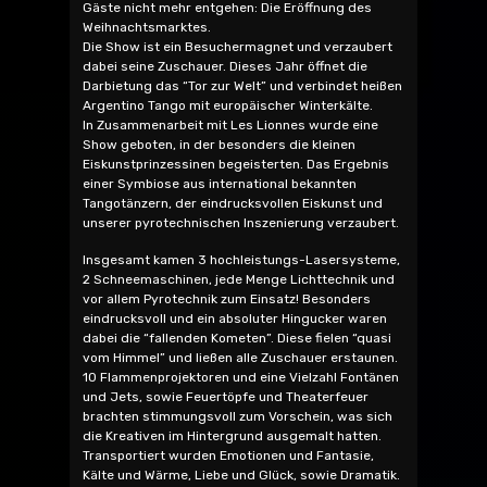
Gäste nicht mehr entgehen: Die Eröffnung des
Weihnachtsmarktes.
Die Show ist ein Besuchermagnet und verzaubert
dabei seine Zuschauer. Dieses Jahr öffnet die
Darbietung das “Tor zur Welt” und verbindet heißen
Argentino Tango mit europäischer Winterkälte.
In Zusammenarbeit mit Les Lionnes wurde eine
Show geboten, in der besonders die kleinen
Eiskunstprinzessinen begeisterten. Das Ergebnis
einer Symbiose aus international bekannten
Tangotänzern, der eindrucksvollen Eiskunst und
unserer pyrotechnischen Inszenierung verzaubert.
Insgesamt kamen 3 hochleistungs-Lasersysteme,
2 Schneemaschinen, jede Menge Lichttechnik und
vor allem Pyrotechnik zum Einsatz! Besonders
eindrucksvoll und ein absoluter Hingucker waren
dabei die “fallenden Kometen”. Diese fielen “quasi
vom Himmel” und ließen alle Zuschauer erstaunen.
10 Flammenprojektoren und eine Vielzahl Fontänen
und Jets, sowie Feuertöpfe und Theaterfeuer
brachten stimmungsvoll zum Vorschein, was sich
die Kreativen im Hintergrund ausgemalt hatten.
Transportiert wurden Emotionen und Fantasie,
Kälte und Wärme, Liebe und Glück, sowie Dramatik.