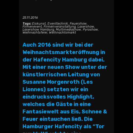
25.11.2016
Tags:
Eiskunst
,
Eventtechnik
,
Feuershow
,
Firmenevent
,
Firmenveranstaltung
,
Lasershow
,
Lasershow Hamburg
,
Multimediashow
,
Pyroshow
,
Weihnachtsfeier
,
Weihnachtsmarkt
Auch 2016 sind wir bei der
Weihnachtsmarkteröffnung in
der Hafencity Hamburg dabei.
Mit einer neuen Show unter der
künstlerrischen Leitung von
Susanne Morgenroth (
Les
Lionnes
) setzten wir ein
eindrucksvolles Highlight,
welches die Gäste in eine
Fantasiewelt aus Eis, Schnee &
Feuer eintauchen ließ. Die
Hamburger Hafencity als “Tor