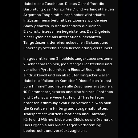
dabei seine Zuschauer. Dieses Jahr öffnet die
Darbietung das “Tor zur Welt” und verbindet heißen
Argentino Tango mit europäischer Winterkälte.
In Zusammenarbeit mit Les Lionnes wurde eine
Show geboten, in der besonders die kleinen
Eiskunstprinzessinen begeisterten. Das Ergebnis
einer Symbiose aus international bekannten
Tangotänzern, der eindrucksvollen Eiskunst und
unserer pyrotechnischen Inszenierung verzaubert.
Insgesamt kamen 3 hochleistungs-Lasersysteme,
2 Schneemaschinen, jede Menge Lichttechnik und
vor allem Pyrotechnik zum Einsatz! Besonders
eindrucksvoll und ein absoluter Hingucker waren
dabei die “fallenden Kometen”. Diese fielen “quasi
vom Himmel” und ließen alle Zuschauer erstaunen.
10 Flammenprojektoren und eine Vielzahl Fontänen
und Jets, sowie Feuertöpfe und Theaterfeuer
brachten stimmungsvoll zum Vorschein, was sich
die Kreativen im Hintergrund ausgemalt hatten.
Transportiert wurden Emotionen und Fantasie,
Kälte und Wärme, Liebe und Glück, sowie Dramatik.
Das Ergebnis aus vielen Tagen Vorbereitung
beeindrucht und verzückt zugleich…