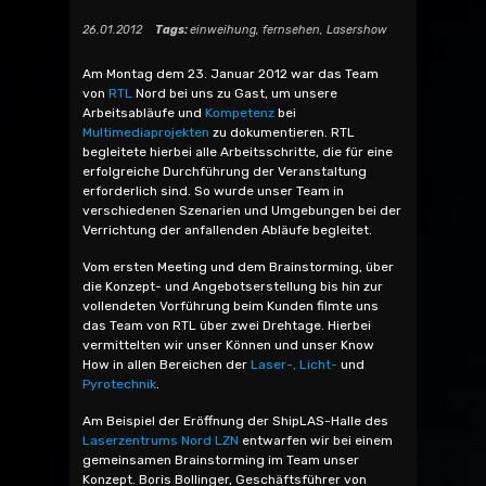
26.01.2012
Tags:
einweihung
,
fernsehen
,
Lasershow
Am Montag dem 23. Januar 2012 war das Team
von
RTL
Nord bei uns zu Gast, um unsere
Arbeitsabläufe und
Kompetenz
bei
Multimediaprojekten
zu dokumentieren. RTL
begleitete hierbei alle Arbeitsschritte, die für eine
erfolgreiche Durchführung der Veranstaltung
erforderlich sind. So wurde unser Team in
verschiedenen Szenarien und Umgebungen bei der
Verrichtung der anfallenden Abläufe begleitet.
Vom ersten Meeting und dem Brainstorming, über
die Konzept- und Angebotserstellung bis hin zur
vollendeten Vorführung beim Kunden filmte uns
das Team von RTL über zwei Drehtage. Hierbei
vermittelten wir unser Können und unser Know
How in allen Bereichen der
Laser-,
Licht-
und
Pyrotechnik
.
Am Beispiel der Eröffnung der ShipLAS-Halle des
Laserzentrums Nord LZN
entwarfen wir bei einem
gemeinsamen Brainstorming im Team unser
Konzept. Boris Bollinger, Geschäftsführer von