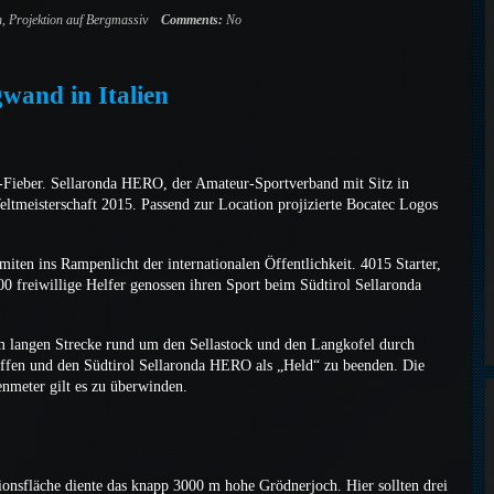
n
,
Projektion auf Bergmassiv
Comments:
No
wand in Italien
Fieber. Sellaronda HERO, der Amateur-Sportverband mit Sitz in
tmeisterschaft 2015. Passend zur Location projizierte Bocatec Logos
iten ins Rampenlicht der internationalen Öffentlichkeit. 4015 Starter,
0 freiwillige Helfer genossen ihren Sport beim Südtirol Sellaronda
m langen Strecke rund um den Sellastock und den Langkofel durch
haffen und den Südtirol Sellaronda HERO als „Held“ zu beenden. Die
nmeter gilt es zu überwinden.
ionsfläche diente das knapp 3000 m hohe Grödnerjoch. Hier sollten drei