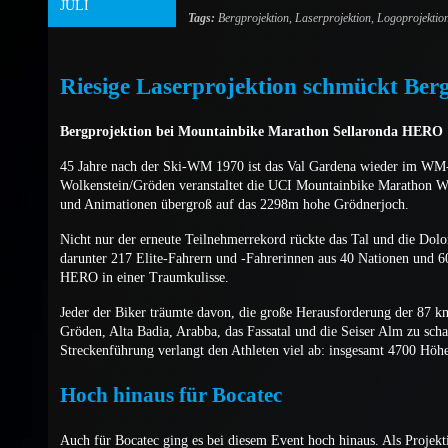
JULI
Tags:
Bergprojektion
,
Laserprojektion
,
Logoprojektio
Riesige Laserprojektion schmückt Berg
Bergprojektion bei Mountainbike Marathon Sellaronda HERO
45 Jahre nach der Ski-WM 1970 ist das Val Gardena wieder im WM-
Wolkenstein/Gröden veranstaltet die UCI Mountainbike Marathon Wel
und Animationen übergroß auf das 2298m hohe Grödnerjoch.
Nicht nur der erneute Teilnehmerrekord rückte das Tal und die Dolom
darunter 217 Elite-Fahrern und -Fahrerinnen aus 40 Nationen und 60
HERO in einer Traumkulisse.
Jeder der Biker träumte davon, die große Herausforderung der 87 k
Gröden, Alta Badia, Arabba, das Fassatal und die Seiser Alm zu sc
Streckenführung verlangt den Athleten viel ab: insgesamt 4700 Höhe
Hoch hinaus für Bocatec
Auch für Bocatec ging es bei diesem Event hoch hinaus. Als Projekt