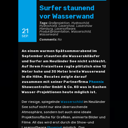
Surfer staunend
vor Wasserwand
Tags:
Großprojektion
,
Hydroschild
,
Hydroshield
,
Lasershow
,
Lasershow
Hamburg
,
Lasersoftware
,
21
Produktpräsentation
,
Wasserschild
,
Wasserwand
SEP.
Comments:
No
An einem warmen Spätsommerabend im
September staunten die Wasserskiläufer
und Surfer am Neuländer See nicht schlecht.
Auf Ihrem Freizeitsee ragte plötzlich eine 12
Meter hohe und 30 Meter breite Wasserwand
in die Höhe. Bocatec zeigte darauf
zusammen mit seiner Partnerfirma
Phoenix
Showcontroller GmbH & Co. KG was in Sachen
Wasser-Projektionen heute möglich ist.
Der riesige, spiegelnde
Wasserschild
im Neuländer
See schuf nicht nur eine überraschende
Atmosphäre, sondern bot auch eine ideale
Projektionsfläche für Grafiken, animierte Bilder und
Filme. All das wird erst durch die Show-und
Lasersoftware
Phoenix4
möglich. Das