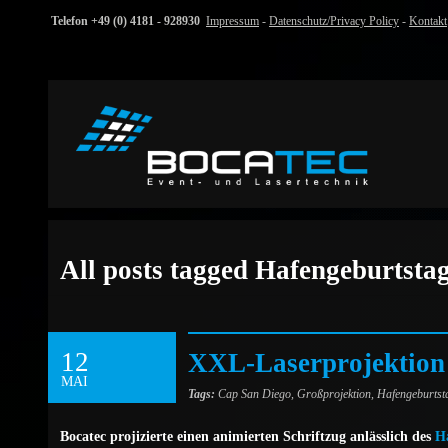
Telefon +49 (0) 4181 - 928930
Impressum
-
Datenschutz/Privacy Policy
-
Kontakt
All posts tagged Hafengeburtsta
12
XXL-Laserprojektion
MAI
Tags:
Cap San Diego
,
Großprojektion
,
Hafengeburtst
Bocatec projizierte einen animierten Schriftzug anlässlich des
H