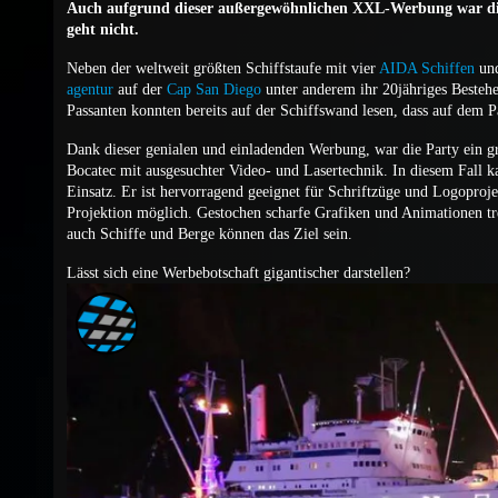
Auch aufgrund dieser außergewöhnlichen XXL-Werbung war die
geht nicht.
Neben der weltweit größten Schiffstaufe mit vier
AIDA Schiffen
und
agentur
auf der
Cap San Diego
unter anderem ihr 20jähriges Bestehe
Passanten konnten bereits auf der Schiffswand lesen, dass auf dem P
Dank dieser genialen und einladenden Werbung, war die Party ein gr
Bocatec mit ausgesuchter Video- und Lasertechnik. In diesem Fal
Einsatz. Er ist hervorragend geeignet für Schriftzüge und Logoproje
Projektion möglich. Gestochen scharfe Grafiken und Animationen tre
auch Schiffe und Berge können das Ziel sein.
Lässt sich eine Werbebotschaft gigantischer darstellen?
XXL-Laserprojektion zum Hafengeburtstag
from
Bocatec
on
Vimeo