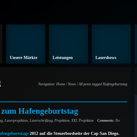
Unsere Märkte
Leistungen
Lasershows
g
Navigation:
Home
/
News
/ All posts tagged Hafengeburtstag
 zum Hafengeburtstag
ag
,
Laserprojektion
,
Laserschriftzug
,
Projektion
,
XXL Projektion
Comments:
No
afengeburtstags
2012 auf die Steuerbordseite der Cap San Diego.