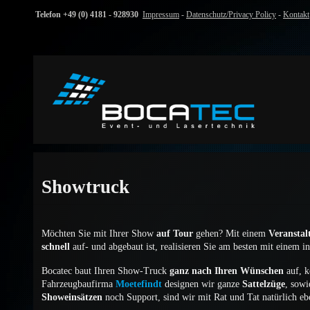
Telefon +49 (0) 4181 - 928930
Impressum
-
Datenschutz/Privacy Policy
-
Kontakt
Showtruck
Möchten Sie mit Ihrer Show
auf Tour
gehen? Mit einem
Veranstal
schnell
auf- und abgebaut ist, realisieren Sie am besten mit einem 
Bocatec baut Ihren Show-Truck
ganz nach Ihren Wünschen
auf, k
Fahrzeugbaufirma
Moetefindt
designen wir ganze
Sattelzüge
, sow
Showeinsätzen
noch Support, sind wir mit Rat und Tat natürlich ebe