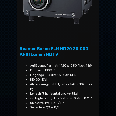
Beamer Barco FLM HD20 20.000
ANSI Lumen HDTV
Auflösung/Format: 1920 x 1080 Pixel, 16:9
Kontrast: 1800 : 1
Eingänge: RGBHV, CV, YUV, SDI,
HD-SDI, DVI
Abmessungen (BHT): 707 x 548 x 1025, 99
kg
Lensshift horizontal und vertikal
verfügbare Objektivfaktoren: 0,75 – 11,2 : 1
Objektive Typ: DX+ / DY
Supertele: 7,3 – 11,2