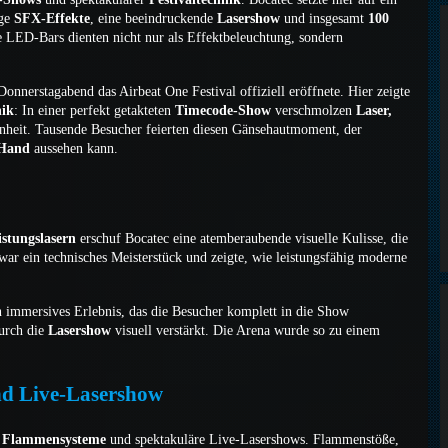
ige
SFX-Effekte
, eine beeindruckende
Lasershow
und insgesamt
100
e LED-Bars dienten nicht nur als Effektbeleuchtung, sondern
Donnerstagabend das Airbeat One Festival offiziell eröffnete. Hier zeigte
nik
: In einer perfekt getakteten
Timecode-Show
verschmolzen
Laser,
inheit. Tausende Besucher feierten diesen Gänsehautmoment, der
 Hand
aussehen kann.
stungslasern
erschuf Bocatec eine atemberaubende visuelle Kulisse, die
war ein technisches Meisterstück und zeigte, wie leistungsfähig moderne
n immersives Erlebnis, das die Besucher komplett in die Show
durch die
Lasershow
visuell verstärkt. Die Arena wurde so zu einem
d Live-Lasershow
f
Flammensysteme
und spektakuläre Live-Lasershows. Flammenstöße,