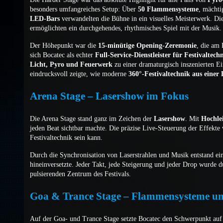
besonders umfangreiches Setup: Über
50 Flammensysteme
, mächt
LED-Bars
verwandelten die Bühne in ein visuelles Meisterwerk. Di
ermöglichten ein durchgehendes, rhythmisches Spiel mit der Musik.
Der Höhepunkt war die
15-minütige Opening-Zeremonie
, die am 
sich Bocatec als echter
Full-Service-Dienstleister für Festivaltech
Licht, Pyro und Feuerwerk
zu einer dramaturgisch inszenierten E
eindrucksvoll zeigte, wie moderne
360°-Festivaltechnik aus einer
Arena Stage – Lasershow im Fokus
Die Arena Stage stand ganz im Zeichen der
Lasershow
. Mit
Hochlei
jeden Beat sichtbar machte. Die präzise Live-Steuerung der Effekte 
Festivaltechnik sein kann.
Durch die Synchronisation von Laserstrahlen und Musik entstand ei
hineinversetzte. Jeder Takt, jede Steigerung und jeder Drop wurde 
pulsierenden Zentrum des Festivals.
Goa & Trance Stage – Flammensysteme un
Auf der Goa- und Trance Stage setzte Bocatec den Schwerpunkt au