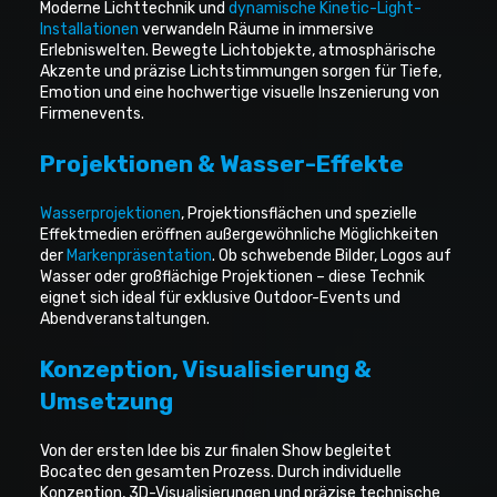
Moderne Lichttechnik und
dynamische Kinetic-Light-
Installationen
verwandeln Räume in immersive
Erlebniswelten. Bewegte Lichtobjekte, atmosphärische
Akzente und präzise Lichtstimmungen sorgen für Tiefe,
Emotion und eine hochwertige visuelle Inszenierung von
Firmenevents.
Projektionen & Wasser-Effekte
Wasserprojektionen
, Projektionsflächen und spezielle
Effektmedien eröffnen außergewöhnliche Möglichkeiten
der
Markenpräsentation
. Ob schwebende Bilder, Logos auf
Wasser oder großflächige Projektionen – diese Technik
eignet sich ideal für exklusive Outdoor-Events und
Abendveranstaltungen.
Konzeption, Visualisierung &
Umsetzung
Von der ersten Idee bis zur finalen Show begleitet
Bocatec den gesamten Prozess. Durch individuelle
Konzeption, 3D-Visualisierungen und präzise technische