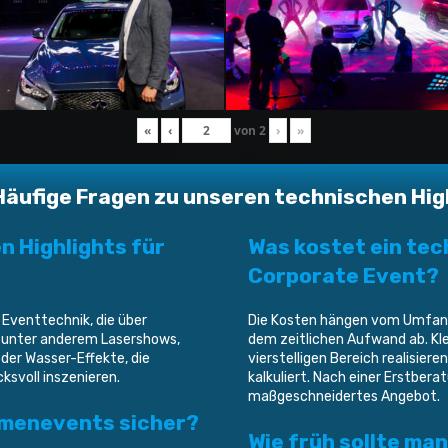
«
‹
von
2
›
»
Häufige Fragen zu unseren technischen Hig
 Highlights für
Was kostet ein tec
Corporate Event?
 Eventtechnik, die über
Die Kosten hängen vom Umfang 
n unter anderem Lasershows,
dem zeitlichen Aufwand ab. Klei
oder Wasser-Effekte, die
vierstelligen Bereich realisier
svoll inszenieren.
kalkuliert. Nach einer Erstbera
maßgeschneidertes Angebot.
irmenevents sicher?
Wie früh sollte man